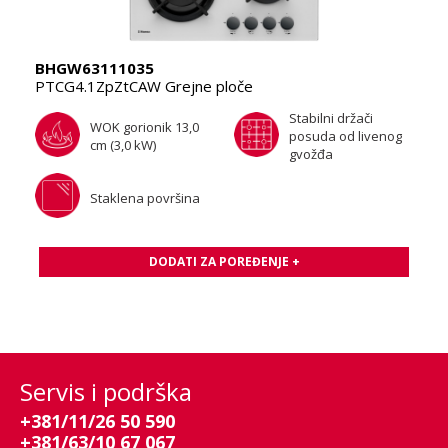
BHGW63111035
PTCG4.1ZpZtCAW Grejne ploče
Stabilni držači
WOK gorionik 13,0
posuda od livenog
cm (3,0 kW)
gvožđa
Staklena površina
DODATI ZA POREĐENJE +
Servis i podrška
+381/11/26 50 590
+381/63/10 67 067