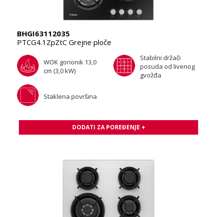
BHGI63112035
PTCG4.1ZpZtC Grejne ploče
Stabilni držači
WOK gorionik 13,0
posuda od livenog
cm (3,0 kW)
gvožđa
Staklena površina
DODATI ZA POREĐENJE +