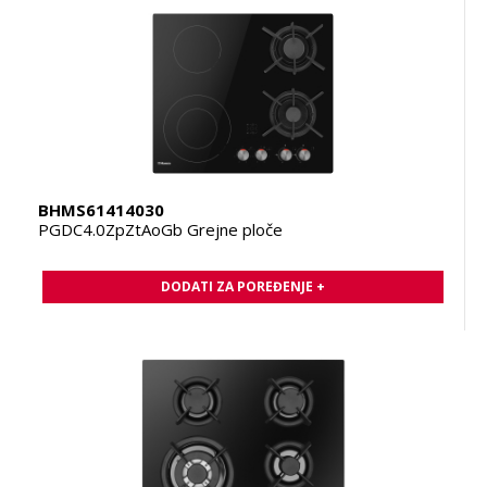
BHMS61414030
PGDC4.0ZpZtAoGb Grejne ploče
DODATI ZA POREĐENJE +