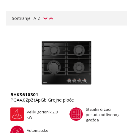
Sortiranje
A-Z
BHKS610301
PGA4.0ZpZtApGb Grejne ploče
Stabilni držači
Veliki gorionik 2,8
posuda od livenog
kW
gvožđa
Automatsko