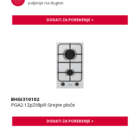
paljenje na dugme
DODATI ZA POREĐENJE +
BHGI310102
PGA2.1ZpZtBpR Grejne ploče
DODATI ZA POREĐENJE +