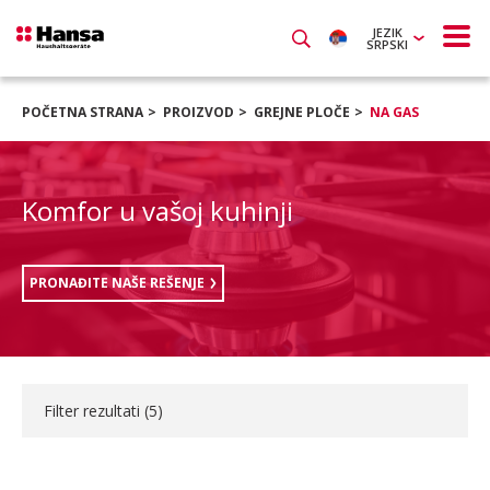
JEZIK
SRPSKI
POČETNA STRANA
PROIZVOD
GREJNE PLOČE
NA GAS
Komfor u vašoj kuhinji
PRONAĐITE NAŠE REŠENJE
Filter rezultati (
5
)