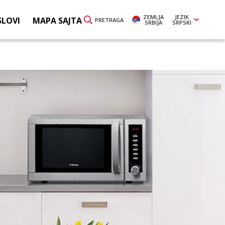
ZEMLJA
JEZIK
SLOVI
MAPA SAJTA
PRETRAGA
SRBIJA
SRPSKI