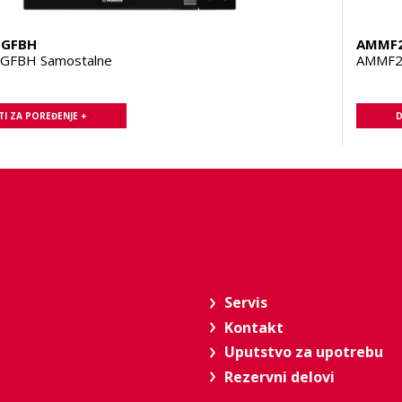
1GFBH
AMMF
GFBH Samostalne
AMMF2
I ZA POREĐENJE +
D
Servis
Kontakt
Uputstvo za upotrebu
Rezervni delovi