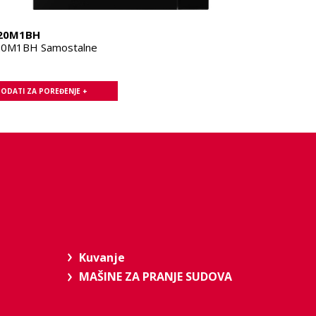
20M1BH
0M1BH Samostalne
ODATI ZA POREĐENJE +
Kuvanje
MAŠINE ZA PRANJE SUDOVA