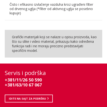
Čisto i efikasno izvlačenje vazduha kroz ugrađeni filter
od drvenog uglja (*filter od aktivnog uglja se posebno
kupuje)
Grafički materijali koji se nalaze u opisu proizvoda, kao
što su slike i video material, prikazuju kako određena
funkcija radi i ne moraju precizno predstavljati
specifični model.
Servis i podrška
+381/11/26 50 590
+381/63/10 67 067
IDITE NA SAJT ZA PODRŠKU