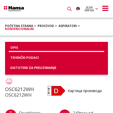
JEZIK
SRPSKI
POČETNA STRANA
PROIZVOD
ASPIRATORI
KONVENCIONALNI
OPIS
TEHNIČKI PODACI
DATOTEKE ZA PREUZIMANJE
OSC6212WH
Картица производа
OSC6212WH
Osvetljenje:
2 filtera od