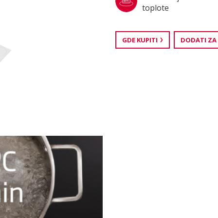
toplote
GDE KUPITI
DODATI ZA