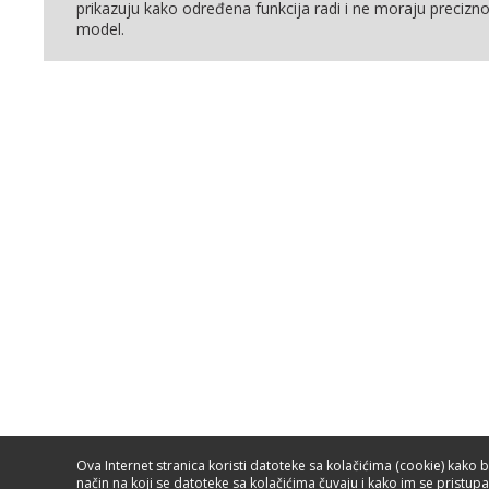
prikazuju kako određena funkcija radi i ne moraju precizno 
model.
Ova Internet stranica koristi datoteke sa kolačićima (cookie) kako 
način na koji se datoteke sa kolačićima čuvaju i kako im se pristupa