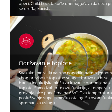
opeći. Child Lock takođe onemogućava da deca 
se uređaj koristi.
Održavanje toplote
Svakako, mora da vam se dogodilo barem jednom 
zbog previsoke toplotne snage. Upravo da bi se iz
Hansa indukcijska ploča za kuvanje opremljena je
toplote. Samo izaberite ovu funkciju, a temperat
grejanja biće podešena na 65⁰C. Ova temperatura 
posluživanje supe, između ostalog. Sa ovom funkc
spreman za uslugu!