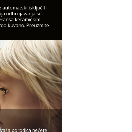
 automatski isključiti
ija odbrojavanja se
a Hansa keramičkim
vrdo kuvano. Preuzmite
i vaša porodica nećete