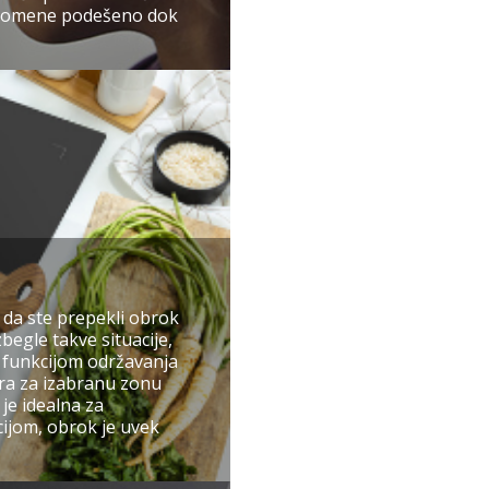
promene podešeno dok
da ste prepekli obrok
begle takve situacije,
 funkcijom održavanja
ura za izabranu zonu
je idealna za
ijom, obrok je uvek