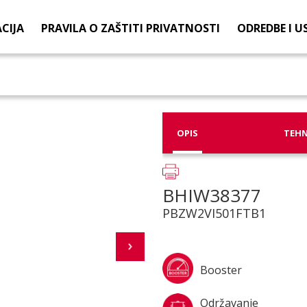
CIJA
PRAVILA O ZAŠTITI PRIVATNOSTI
ODREDBE I U
OPIS
TEHN
BHIW38377
PBZW2VI501FTB1
Booster
Održavanje