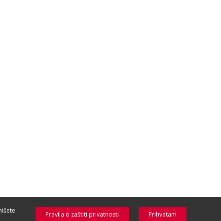
nišete
Pravila o zaštiti privatnosti
Prihvatam