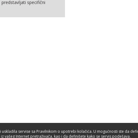
predstavljati specifični
bi uskladila servise sa Pravilnikom o upotrebi kolačića. U mogućnosti ste da defi
 iz vašeg Internet pretraživača, kao i da definišete kako se servis podešava.