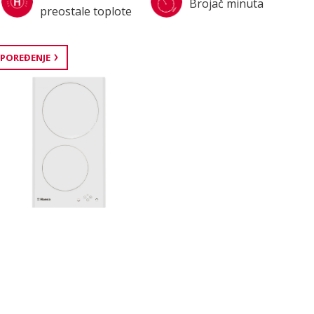
Brojač minuta
preostale toplote
 POREĐENJE