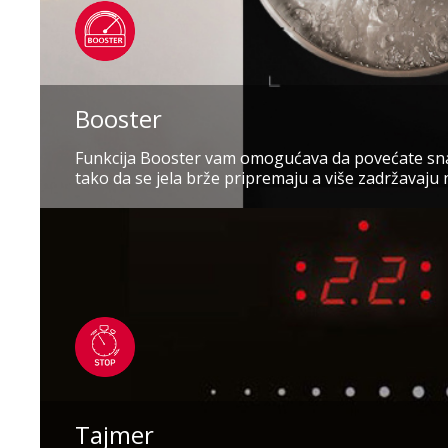
Booster
Funkcija Booster vam omogućava da povećate sn
tako da se jela brže pripremaju a više zadržavaju 
Tajmer