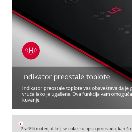
Indikator preostale toplote
Indikator preostale toplote vas obaveštava da je 
vruća iako je ugašena. Ova funkcija vam omogu
kuvanje.
i
Grafički materijali koji se nalaze u opisu proizvoda, kao što