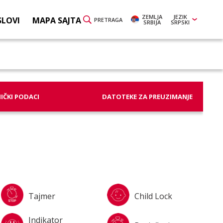
ZEMLJA
JEZIK
SLOVI
MAPA SAJTA
PRETRAGA
SRBIJA
SRPSKI
IČKI PODACI
DATOTEKE ZA PREUZIMANJE
Tajmer
Child Lock
Indikator