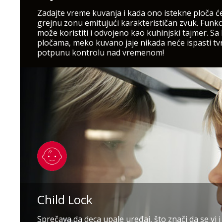
Zadajte vreme kuvanja i kada ono istekne ploča će
grejnu zonu emitujući karakterističan zvuk. Funkc
može koristiti i odvojeno kao kuhinjski tajmer. S
pločama, meko kuvano jaje nikada neće ispasti t
potpunu kontrolu nad vremenom!
Child Lock
Sprečava da deca upale uređaj, što znači da se vi 