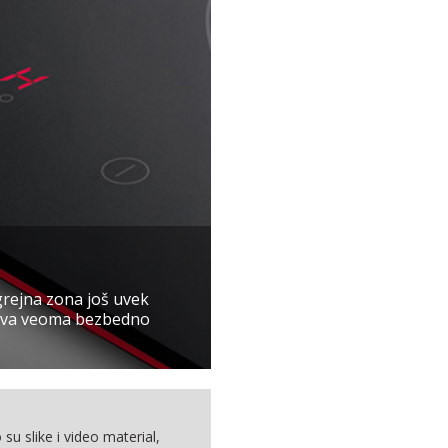
grejna zona još uvek
ćava veoma bezbedno
 su slike i video material,