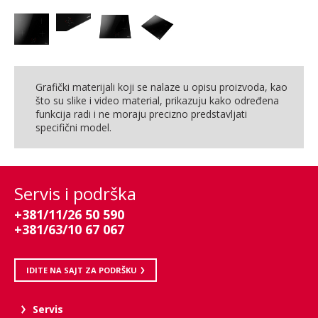
Grafički materijali koji se nalaze u opisu proizvoda, kao
što su slike i video material, prikazuju kako određena
funkcija radi i ne moraju precizno predstavljati
specifični model.
Servis i podrška
+381/11/26 50 590
+381/63/10 67 067
IDITE NA SAJT ZA PODRŠKU
Servis